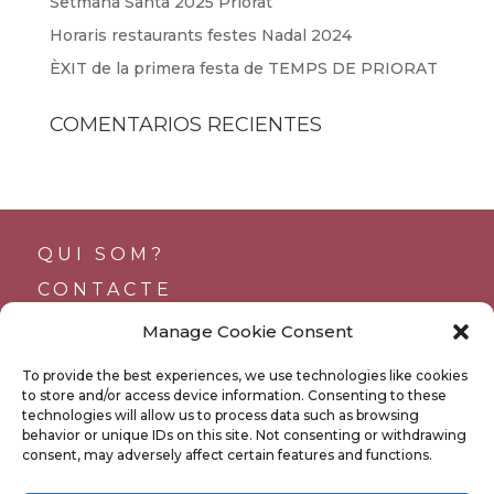
Setmana Santa 2025 Priorat
Horaris restaurants festes Nadal 2024
ÈXIT de la primera festa de TEMPS DE PRIORAT
COMENTARIOS RECIENTES
QUI SOM?
CONTACTE
SUPORTS
Manage Cookie Consent
TRANSPARÈNCIA
To provide the best experiences, we use technologies like cookies
BUTLLETÍ
to store and/or access device information. Consenting to these
technologies will allow us to process data such as browsing
behavior or unique IDs on this site. Not consenting or withdrawing
consent, may adversely affect certain features and functions.