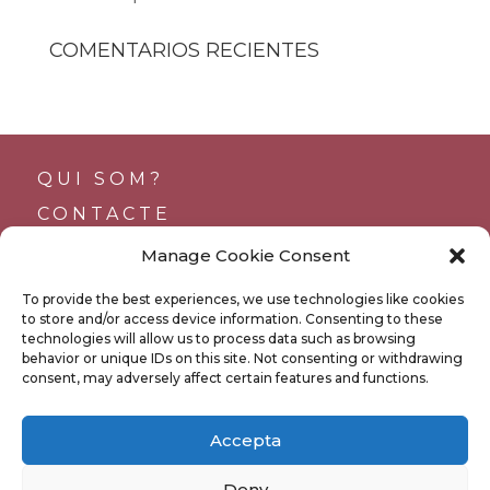
COMENTARIOS RECIENTES
QUI SOM?
CONTACTE
SUPORTS
Manage Cookie Consent
TRANSPARÈNCIA
To provide the best experiences, we use technologies like cookies
BUTLLETÍ
to store and/or access device information. Consenting to these
technologies will allow us to process data such as browsing
behavior or unique IDs on this site. Not consenting or withdrawing
consent, may adversely affect certain features and functions.
POLÍTICA DE PRIVACITAT
Accepta
POLÍTICA DE COOKIES
Deny