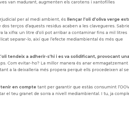
olives van madurant, augmenten els carotens i xantofil·les
erjudicial per al medi ambient, és
llençar l’oli d’oliva verge ext
 dos terços d’aquests residus acaben a les clavegueres. Sabrie
la xifra: un litre d’oli pot arribar a contaminar fins a mil litres
licat separar-lo, així que l’efecte mediambiental és més que
L’oli tendeix a adherir-s’hi i es va solidificant, provocant un
ps. Com evitar-ho? La millor manera és anar emmagatzemant l
 tant a la deixalleria més propera perquè ells procedeixen al s
e tenir en compte
tant per garantir que estàs consumint l’OO
r el teu granet de sorra a nivell mediambiental. I tu, ja compl