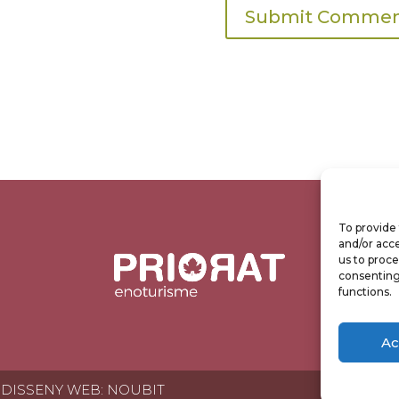
To provide 
and/or acce
us to proce
consenting
functions.
Ac
 DISSENY WEB:
NOUBIT