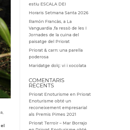
estiu ESCALA DEI
Horaris Setmana Santa 2026
Ramón Francàs, a La
Vanguardia ,fa ressò de les I
Jornades de la cuina del
paisatge del Priorat
Priorat & carn: una parella
poderosa
Maridatge dolç: vi i xocolata
COMENTARIS
RECENTS
Priorat Enoturisme
en
Priorat
Enoturisme obté un
reconeixement empresarial
a,
als Premis Pimes 2021
Priorat Terroir – Mar Borrajo
 el
en
Priorat Enoturisme obté