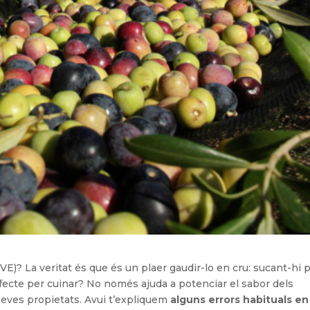
OVE)? La veritat és que és un plaer gaudir-lo en cru: sucant-hi p
ecte per cuinar? No només ajuda a potenciar el sabor dels
seves propietats. Avui t’expliquem
alguns errors habituals en