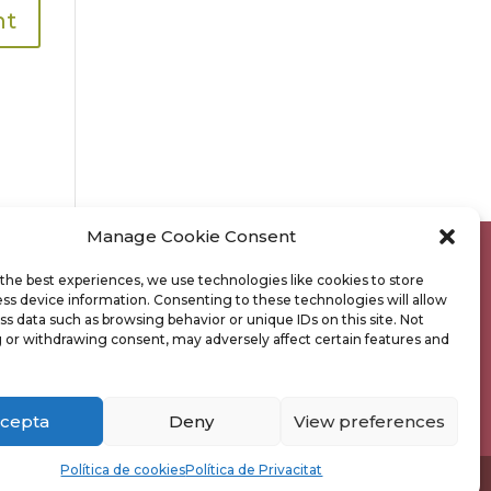
Manage Cookie Consent
the best experiences, we use technologies like cookies to store
ss device information. Consenting to these technologies will allow
POLÍTICA DE PRIVACITAT
ss data such as browsing behavior or unique IDs on this site. Not
 or withdrawing consent, may adversely affect certain features and
POLÍTICA DE COOKIES
cepta
Deny
View preferences
Política de cookies
Política de Privacitat