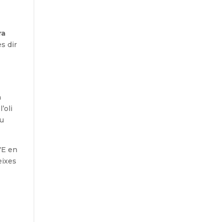
ra
s dir
a
’oli
eu
VE en
eixes