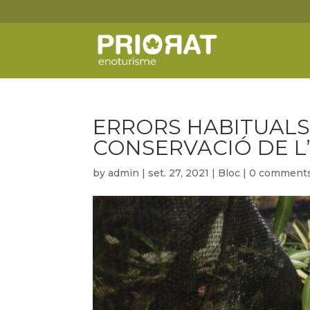
ERRORS HABITUALS
CONSERVACIÓ DE L
by
admin
|
set. 27, 2021
|
Bloc
|
0 comment