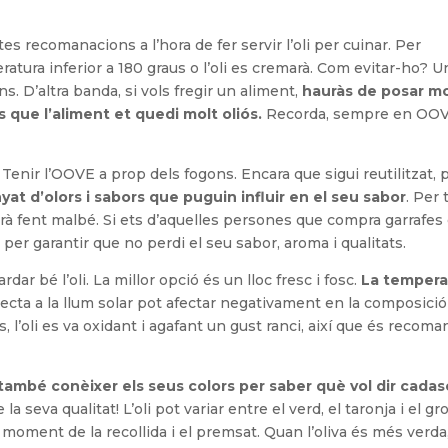
es recomanacions a l’hora de fer servir l’oli per cuinar. Per
tura inferior a 180 graus o l’oli es cremarà. Com evitar-ho? 
ans. D’altra banda, si vols fregir un aliment,
hauràs de posar mo
s que l’aliment et quedi molt oliós.
Recorda, sempre en OO
nir l’OOVE a prop dels fogons. Encara que sigui reutilitzat, 
nyat d’olors i sabors que puguin influir en el seu sabor
. Per 
irà fent malbé. Si ets d’aquelles persones que compra garrafes d
er garantir que no perdi el seu sabor, aroma i qualitats.
dar bé l’oli. La millor opció és un lloc fresc i fosc.
La tempera
irecta a la llum solar pot afectar negativament en la composició
l’oli es va oxidant i agafant un gust ranci, així que és recoma
també conèixer els seus colors per saber què vol dir cada
la seva qualitat! L’oli pot variar entre el verd, el taronja i el gr
l moment de la recollida i el premsat. Quan l’oliva és més verda