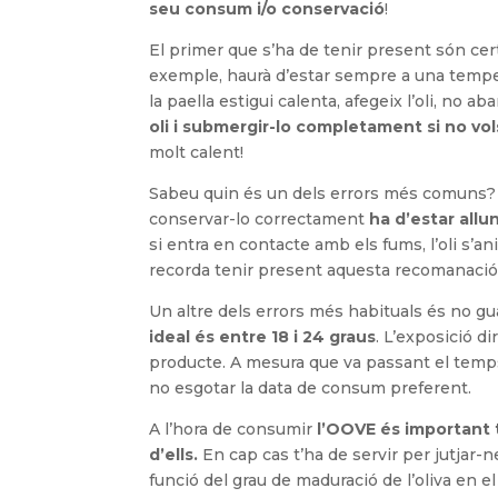
seu consum i/o conservació
!
El primer que s’ha de tenir present són cert
exemple, haurà d’estar sempre a una tempera
la paella estigui calenta, afegeix l’oli, no ab
oli i submergir-lo completament si no vol
molt calent!
Sabeu quin és un dels errors més comuns? Te
conservar-lo correctament
ha d’estar allu
si entra en contacte amb els fums, l’oli s’an
recorda tenir present aquesta recomanació p
Un altre dels errors més habituals és no guar
ideal és entre 18 i 24 graus
. L’exposició d
producte. A mesura que va passant el temps, 
no esgotar la data de consum preferent.
A l’hora de consumir
l’OOVE és important 
d’ells.
En cap cas t’ha de servir per jutjar-ne 
funció del grau de maduració de l’oliva en e