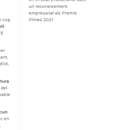
un reconeixement
empresarial als Premis
Un cop
Pimes 2021
lt
VE
per
tant,
’oli,
tura
 del
nable
scun
oc en
,