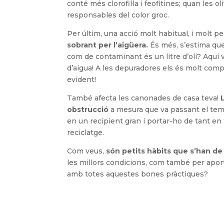
conté més clorofil·la i feofitines; quan les 
responsables del color groc.
Per últim, una acció molt habitual, i molt p
sobrant per l’aigüera.
És més, s’estima que
com de contaminant és un litre d’oli? Aquí va 
d’aigua! A les depuradores els és molt comp
evident!
També afecta les canonades de casa teva!
obstrucció
a mesura que va passant el tem
en un recipient gran i portar-ho de tant en
reciclatge.
Com veus,
són petits hàbits que s’han d
les millors condicions, com també per aporta
amb totes aquestes bones pràctiques?