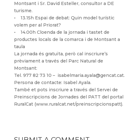
Montsant i Sr. David Esteller, consultor a DE
turisme.
• 13.15h Espai de debat: Quin model turístic
volem per al Priorat?
• 14.00h Cloenda de la jornada i tastet de
productes locals de la comarca i de Montsant a
taula
La jornada és gratuïta, però cal inscriure’s
prèviament a través del Parc Natural de
Montsant:
Tel. 977 82 73 10 – isabelmaria.ayala@gencat.cat.
Persona de contacte: Isabel Ayala.
També et pots inscriure a través del Servei de
Preinscripcions de Jornades del PATT del portal
RuralCat (www.ruralcat.net/preinscripcionspatt).
SUBMIT A COMMENT