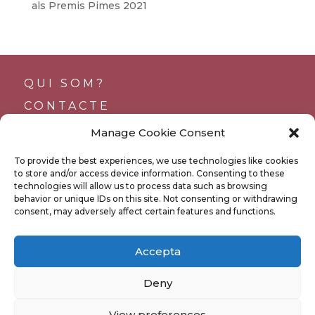
als Premis Pimes 2021
QUI SOM?
CONTACTE
SUPORTS
Manage Cookie Consent
TRANSPARÈNCIA
To provide the best experiences, we use technologies like cookies
BUTLLETÍ
to store and/or access device information. Consenting to these
technologies will allow us to process data such as browsing
behavior or unique IDs on this site. Not consenting or withdrawing
consent, may adversely affect certain features and functions.
POLÍTICA DE PRIVACITAT
Accepta
POLÍTICA DE COOKIES
Deny
COPYRIGHT 2023 –
PRIORAT ENOTURISIME
|
View preferences