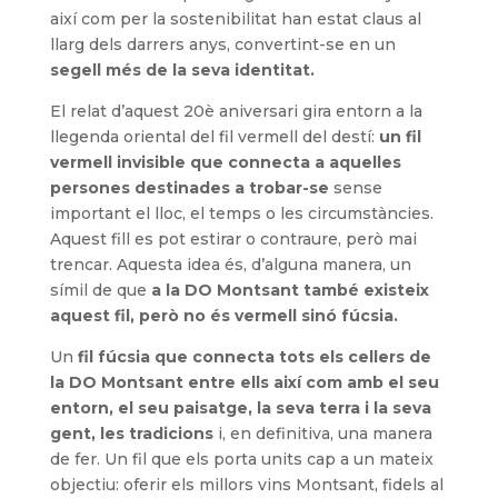
així com per la sostenibilitat han estat claus al
llarg dels darrers anys, convertint-se en un
segell més de la seva identitat.
El relat d’aquest 20è aniversari gira entorn a la
llegenda oriental del fil vermell del destí:
un fil
vermell invisible que connecta a aquelles
persones destinades a trobar-se
sense
important el lloc, el temps o les circumstàncies.
Aquest fill es pot estirar o contraure, però mai
trencar. Aquesta idea és, d’alguna manera, un
símil de que
a la DO Montsant també existeix
aquest fil, però no és vermell sinó fúcsia.
Un
fil fúcsia que connecta tots els cellers de
la DO Montsant entre ells així com amb el seu
entorn, el seu paisatge, la seva terra i la seva
gent, les tradicions
i, en definitiva, una manera
de fer. Un fil que els porta units cap a un mateix
objectiu: oferir els millors vins Montsant, fidels al