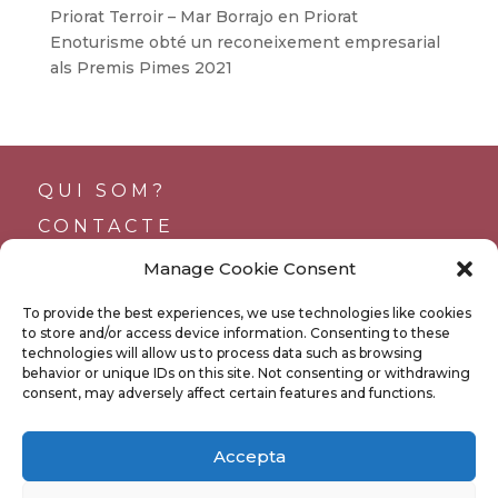
Priorat Terroir – Mar Borrajo
en
Priorat
Enoturisme obté un reconeixement empresarial
als Premis Pimes 2021
QUI SOM?
CONTACTE
SUPORTS
Manage Cookie Consent
TRANSPARÈNCIA
To provide the best experiences, we use technologies like cookies
BUTLLETÍ
to store and/or access device information. Consenting to these
technologies will allow us to process data such as browsing
behavior or unique IDs on this site. Not consenting or withdrawing
consent, may adversely affect certain features and functions.
POLÍTICA DE PRIVACITAT
Accepta
POLÍTICA DE COOKIES