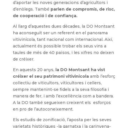
d’aportar les noves generacions d’agricultors i
d’enòlegs. També
parlen de compromís, de risc,
de cooperació i de confiança.
Al llarg d’aquestes dues dècades, la DO Montsant
ha aconseguit ser un referent en el panorama
vitivinícola, tant nacional com internacional. Així,
actualment és possible trobar els seus vins a
taules de més de 40 països, i les xifres no deixen
de créixer.
En aquests 20 anys,
la DO Montsant ha vist
créixer el seu patrimoni vitivinícola
amb l’esforç
col·lectiu de viticultors, viticultores i cellers,
sempre mantenint-se fidels a la seva filosofia i
manera de fer, i amb l’excel·lència com a bandera.
A la DO també segueixen creixent els esforços
en pro de l’autoconeixement.
Els estudis de zonificació, l’aposta per les seves
varietats històriques -la garnatxa i la carinyena-