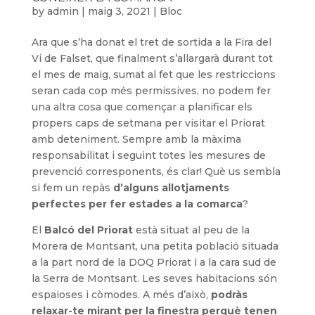
by
admin
|
maig 3, 2021
|
Bloc
Ara que s’ha donat el tret de sortida a la Fira del
Vi de Falset, que finalment s’allargarà durant tot
el mes de maig, sumat al fet que les restriccions
seran cada cop més permissives, no podem fer
una altra cosa que començar a planificar els
propers caps de setmana per visitar el Priorat
amb deteniment. Sempre amb la màxima
responsabilitat i seguint totes les mesures de
prevenció corresponents, és clar! Què us sembla
si fem un repàs
d’alguns allotjaments
perfectes per fer estades a la comarca
?
El
Balcó del Priorat
està situat al peu de la
Morera de Montsant, una petita població situada
a la part nord de la DOQ Priorat i a la cara sud de
la Serra de Montsant. Les seves habitacions són
espaioses i còmodes. A més d’això,
podràs
relaxar-te mirant per la finestra perquè tenen