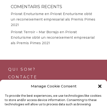
COMENTARIS RECENTS
Priorat Enoturisme
en
Priorat Enoturisme obté
un reconeixement empresarial als Premis Pimes
2021
Priorat Terroir – Mar Borrajo
en
Priorat
Enoturisme obté un reconeixement empresarial
als Premis Pimes 2021
QUI SOM?
CONTACTE
SUPORTS
Manage Cookie Consent
TRANSPARÈNCIA
To provide the best experiences, we use technologies like cookies
BUTLLETÍ
to store and/or access device information. Consenting to these
technologies will allow us to process data such as browsing