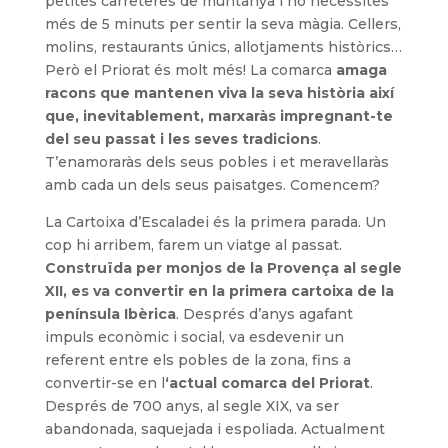
petites carreteres de muntanya i no necessites
més de 5 minuts per sentir la seva màgia. Cellers,
molins, restaurants únics, allotjaments històrics…
Però el Priorat és molt més! La comarca
amaga
racons que mantenen viva la seva història així
que, inevitablement, marxaràs impregnant-te
del seu passat i les seves tradicions
.
T’enamoraràs dels seus pobles i et meravellaràs
amb cada un dels seus paisatges. Comencem?
La Cartoixa d’Escaladei és la primera parada. Un
cop hi arribem, farem un viatge al passat.
Construïda per monjos de la Provença al segle
XII, es va convertir en la primera cartoixa de la
península Ibèrica
. Després d’anys agafant
impuls econòmic i social, va esdevenir un
referent entre els pobles de la zona, fins a
convertir-se en l
‘actual comarca del Priorat
.
Després de 700 anys, al segle XIX, va ser
abandonada, saquejada i espoliada. Actualment