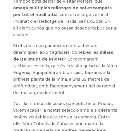
Tampoc pots deixar de visitar Porrera, que
amaga múltiples rellotges de sol escampats
per tot el nucli urbà
, com el rellotge vertical
inclinat o el Rellotge de Tarda. Sens dubte, un
al·licient curiós que no passa desapercebut per al
visitant.
Si ets dels que gaudeixen fent activitats
dinàmiques, això t’agradarà. Coneixes les
mines
de Bellmunt de Priorat
? Et recomanem
l’activitat estrella, que és la visita guiada a la Mina
Eugènia. Equipat/da amb un casc, baixaràs a la
primera planta de la mina, a uns 35 metres de
profunditat, amb l’acompanyament del personal
del museu, evidentment!
Tot i la infinitat de coses que pots fer al Priorat,
volem acabar la nostra selecció amb els diferents
molins visitables que tens a la comarca. Entre
ells, Miró Cubells de Cabacés que manté la
tradició mil·lenària de moltes generacions