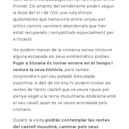
Priorat. Els amants del senderisme poden seguir
la Ruta del Vi i de l’Oli, una ruta d’onze
quilòmetres que transcorre entre vinyes per
antics camins carreters abandonats que han
estat recuperats i senyalitzats especialment per
a l’ocasió.
No podem marxar de la comarca sense incloure
alguna escapada als seus emblemàtics pobles.
Pujar a Siurana és tornar enrere en el temps i
reviure la seva història
, però també
sorprendre’s pel seu paradís d’escalada
esportiva. A dalt de tot ens hi podem trobar les
restes de l’antic castell que va veure caure pel
penya-segat a la reina musulmana Abdelazia amb
el seu cavall, quan es va veure acorralada pels
cristians.
Durant la visita
podràs contemplar les restes
del castell musulmà, caminar pels seus