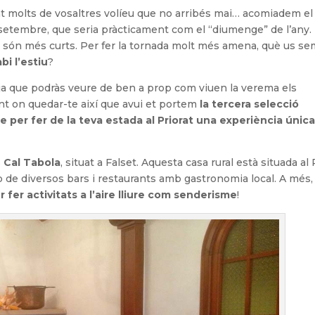
nt molts de vosaltres volíeu que no arribés mai… acomiadem e
setembre, que seria pràcticament com el “diumenge” de l’any.
 són més curts. Per fer la tornada molt més amena, què us se
bi l’estiu
?
, ja que podràs veure de ben a prop com viuen la verema els
ent on quedar-te així que avui et portem
la tercera selecció
e per fer de la teva estada al Priorat una experiència únic
s
Cal Tabola
, situat a Falset. Aquesta casa rural està situada al
p de diversos bars i restaurants amb gastronomia local. A més,
r fer activitats a l’aire lliure com senderisme
!