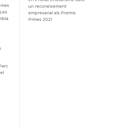
l mes
un reconeixement
 Les
empresarial als Premis
mbla
Pimes 2021
a
!
 Parc
 el