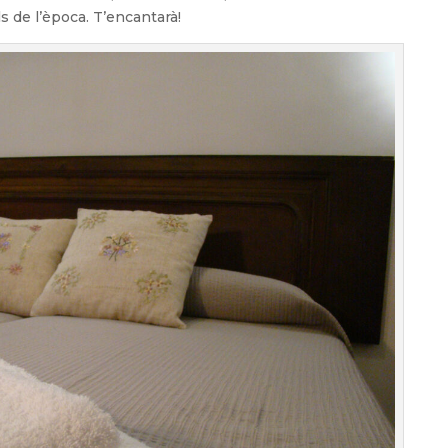
ls de l’època. T’encantarà!