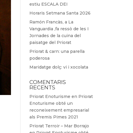
estiu ESCALA DEI
Horaris Setmana Santa 2026
Ramón Francàs, a La
Vanguardia ,fa ressò de les I
Jornades de la cuina del
paisatge del Priorat
Priorat & carn: una parella
poderosa
Maridatge dolç: vi i xocolata
COMENTARIS
RECENTS
Priorat Enoturisme
en
Priorat
Enoturisme obté un
reconeixement empresarial
als Premis Pimes 2021
Priorat Terroir – Mar Borrajo
en
Priorat Enoturisme obté