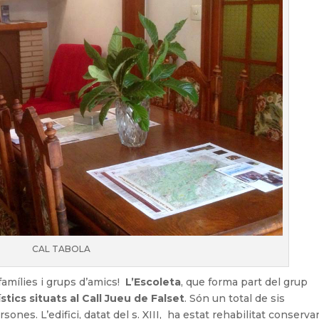
CAL TABOLA
 famílies i grups d’amics!
L’Escoleta
, que forma part del grup
tics situats al Call Jueu de Falset
. Són un total de sis
nes. L’edifici, datat del s. XIII, ha estat rehabilitat conservan