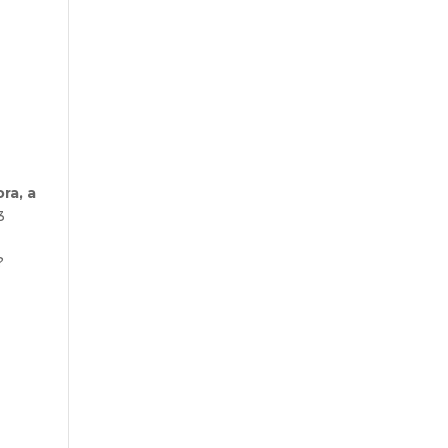
ora, a
3
?