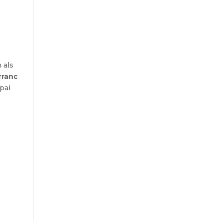
 als
rranc
spai