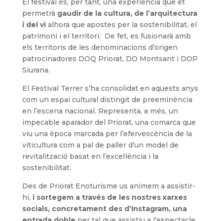
El festival és, per tant, una experiència que et
permetrà
gaudir de la cultura, de l’arquitectura
i del vi
alhora que apostes per la sostenibilitat, el
patrimoni i el territori. De fet, es fusionarà amb
els territoris de les denominacions d’origen
patrocinadores DOQ Priorat, DO Montsant i DOP
Siurana.
El Festival Terrer s’ha consolidat en aquests anys
com un espai cultural distingit de preeminència
en l’escena nacional. Representa, a més, un
impecable aparador del Priorat, una comarca que
viu una època marcada per l’efervescència de la
viticultura com a pal de paller d’un model de
revitalització basat en l’excel·lència i la
sostenibilitat.
Des de Priorat Enoturisme us animem a assistir-
hi,
i sortegem a través de les nostres xarxes
socials, concretament des d’Instagram, una
entrada doble
per tal que assistiu a l’espectacle