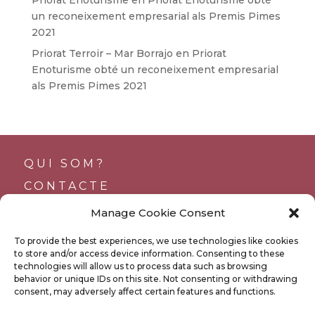
Priorat Enoturisme
en
Priorat Enoturisme obté
un reconeixement empresarial als Premis Pimes
2021
Priorat Terroir – Mar Borrajo
en
Priorat
Enoturisme obté un reconeixement empresarial
als Premis Pimes 2021
QUI SOM?
CONTACTE
SUPORTS
Manage Cookie Consent
TRANSPARÈNCIA
To provide the best experiences, we use technologies like cookies
BUTLLETÍ
to store and/or access device information. Consenting to these
technologies will allow us to process data such as browsing
behavior or unique IDs on this site. Not consenting or withdrawing
consent, may adversely affect certain features and functions.