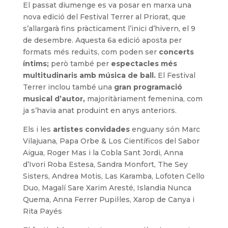
El passat diumenge es va posar en marxa una
nova edició del Festival Terrer al Priorat, que
s’allargarà fins pràcticament l’inici d’hivern, el 9
de desembre. Aquesta 6a edició aposta per
formats més reduïts, com poden ser
concerts
íntims;
però també per
espectacles més
multitudinaris amb música de ball.
El Festival
Terrer inclou també una
gran programació
musical d’autor,
majoritàriament femenina, com
ja s’havia anat produint en anys anteriors.
Els i les
artistes convidades
enguany són Marc
Vilajuana, Papa Orbe & Los Científicos del Sabor
Aigua, Roger Mas i la Cobla Sant Jordi, Anna
d’Ivori Roba Estesa, Sandra Monfort, The Sey
Sisters, Andrea Motis, Las Karamba, Lofoten Cello
Duo, Magalí Sare Xarim Aresté, Islandia Nunca
Quema, Anna Ferrer Pupil·les, Xarop de Canya i
Rita Payés