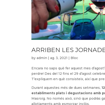
ARRIBEN LES JORNADE
by
admin
|
ag. 3, 2021
|
Bloc
Encara no saps què fer aquest mes d’agost?
perdre! Des del 12 fins el 29 d’agost celeb
T’expliquem en què consisteix, així que pre
Durant aquestes més de dues setmanes,
12
establiments plats i degustacions amb p
Masroig. No només això, sinó que podràs ga
allotjaments amb esmorzar inclòs.