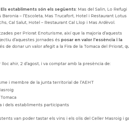
?
Els establiments són els següents
: Mas del Salin, Lo Refugi
Baronia – l’Escoleta, Mas Trucafort, Hotel i Restaurant Lotus
chs, Cal Salut, Hotel – Restaurant Cal Llop i Mas Ardèvol.
zades per Priorat Enoturisme, així que la majoria d’aquests
bjectiu d’aquestes jornades és
posar en valor l’essència i la
s de donar un valor afegit a la Fira de la Tomaca del Priorat, q
lloc ahir, 2 d’agost, i va comptar amb la presència de:
sme i membre de la junta territorial de l’AEHT
Masroig
la Tomaca
 i dels establiments participants
stents van poder tastar els vins i els olis del Celler Masroig i g