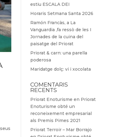
estiu ESCALA DEI
Horaris Setmana Santa 2026
Ramón Francàs, a La
Vanguardia ,fa ressò de les I
Jornades de la cuina del
paisatge del Priorat
Priorat & carn: una parella
poderosa
A
Maridatge dolç: vi i xocolata
COMENTARIS
RECENTS
Priorat Enoturisme
en
Priorat
Enoturisme obté un
reconeixement empresarial
als Premis Pimes 2021
r
 seus
Priorat Terroir – Mar Borrajo
en
Priorat Enoturisme obté