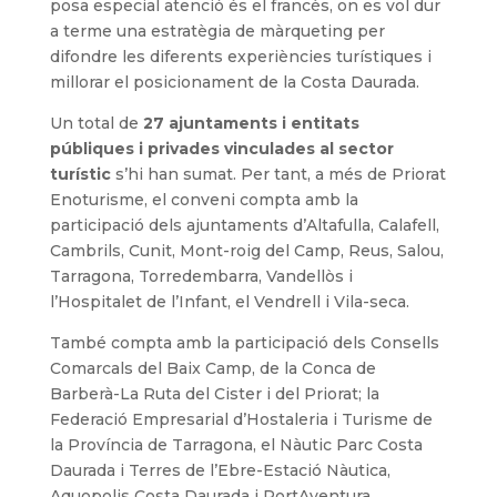
posa especial atenció és el francès, on es vol dur
a terme una estratègia de màrqueting per
difondre les diferents experiències turístiques i
millorar el posicionament de la Costa Daurada.
Un total de
27 ajuntaments i entitats
públiques i privades vinculades al sector
turístic
s’hi han sumat. Per tant, a més de Priorat
Enoturisme, el conveni compta amb la
participació dels ajuntaments d’Altafulla, Calafell,
Cambrils, Cunit, Mont-roig del Camp, Reus, Salou,
Tarragona, Torredembarra, Vandellòs i
l’Hospitalet de l’Infant, el Vendrell i Vila-seca.
També compta amb la participació dels Consells
Comarcals del Baix Camp, de la Conca de
Barberà-La Ruta del Cister i del Priorat; la
Federació Empresarial d’Hostaleria i Turisme de
la Província de Tarragona, el Nàutic Parc Costa
Daurada i Terres de l’Ebre-Estació Nàutica,
Aquopolis Costa Daurada i PortAventura.