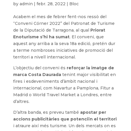
by
admin
|
febr. 28, 2022
|
Bloc
Acabem el mes de febrer fent-nos ressò del
“Conveni Córner 2022” del Patronat de Turisme
de la Diputació de Tarragona, al qual
Priorat
Enoturisme s’hi ha sumat
. El conveni, que
aquest any arriba a la seva 18a edició, pretén dur
a terme nombroses iniciatives de promoció del
territori a nivell internacional.
L’objectiu del conveni és
reforçar la imatge de
marca Costa Daurada
tenint major visibilitat en
fires i esdeveniments d’àmbit nacional i
internacional, com Navartur a Pamplona, Fitur a
Madrid o World Travel Market a Londres, entre
d’altres.
D’altra banda, es preveu també
apostar per
accions publicitàries que potenciïn el territori
i atraure així més turisme. Un dels mercats on es