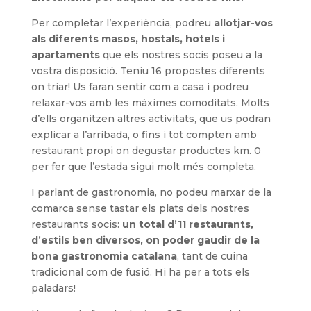
Per completar l’experiència, podreu
allotjar-vos
als diferents masos, hostals, hotels i
apartaments
que els nostres socis poseu a la
vostra disposició. Teniu 16 propostes diferents
on triar! Us faran sentir com a casa i podreu
relaxar-vos amb les màximes comoditats. Molts
d’ells organitzen altres activitats, que us podran
explicar a l’arribada, o fins i tot compten amb
restaurant propi on degustar productes km. 0
per fer que l’estada sigui molt més completa.
I parlant de gastronomia, no podeu marxar de la
comarca sense tastar els plats dels nostres
restaurants socis:
un total d’11 restaurants,
d’estils ben diversos, on poder gaudir de la
bona gastronomia catalana
, tant de cuina
tradicional com de fusió. Hi ha per a tots els
paladars!