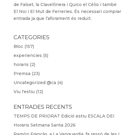
de Falset, la Clavellinera i Quico el Célio i també
El Noi i El Mut de Ferreries. És necessari comprar
entrada ja que l’aforament és reduït.
CATEGORIES
Bloc
(157)
experiencies
(5)
horaris
(2)
Premsa
(23)
Uncategorized @ca
(4)
Viu l'estiu
(12)
ENTRADES RECENTS
TEMPS DE PRIORAT Edició estiu ESCALA DEI
Horaris Setmana Santa 2026
Ramón Francàs, a La Vanguardia ,fa ressò de les I