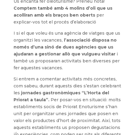
Us encanta fer oleoturisme? Preneu nota!
Comptem també amb 4 molins d’oli que us
acolliran amb els braços ben oberts
per
explicar-vos tot el procés d’elaboració
I si el que voleu és una agència de viatges que us
organitzi les vacances,
l’associació disposa no
només d’una sinó de dues agències que us
ajudaran a gestionar allò que vulgueu visitar
i
també us proposaran activitats ben diverses per
fer aquestes vacances.
Si entrem a comentar activitats més concretes,
com sabeu, durant aquests dies s’estan celebrant
les
jornades gastronòmiques “L’Horta del
Priorat a taula”.
Per posar-vos en situació: molts
establiments socis de Priorat Enoturisme s’han
unit per organitzar unes jornades que posen en
valor els productes d’hort de proximitat. Així, tots
aquests establiments us proposen degustacions
i/o experiències, com poden ser nits als diferents