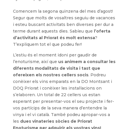
Comencem la segona quinzena del mes d’agost!
Segur que molts de vosaltres seguiu de vacances
i esteu buscant activitats ben diverses per dur a
terme durant aquests dies. Sabíeu que
l’oferta
d’activitats al Priorat és molt extensa
?
T’expliquem tot el que podeu fer!
L’estiu és el moment idoni per gaudir de
l’enoturisme, així que
us animem a consultar les
diferents modalitats de visita i tast que
ofereixen els nostres cellers socis
. Podreu
conèixer els vins emparats en la DO Montsant i
DOQ Priorat i conèixer les instal·lacions on
s’elaboren. Un total de 22 cellers us estan
esperant per presentar-vos el seu projecte i fer-
vos partícips de la seva manera d’entendre la
vinya i el vi català. També podeu apropar-vos a
les
dues vinateries sòcies de Priorat
Enoturisme per adquirir els vostres vins!