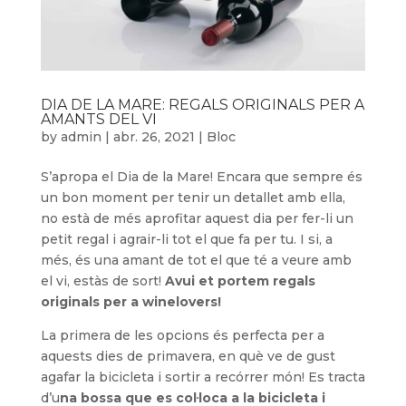
DIA DE LA MARE: REGALS ORIGINALS PER A
AMANTS DEL VI
by
admin
|
abr. 26, 2021
|
Bloc
S’apropa el Dia de la Mare! Encara que sempre és
un bon moment per tenir un detallet amb ella,
no està de més aprofitar aquest dia per fer-li un
petit regal i agrair-li tot el que fa per tu. I si, a
més, és una amant de tot el que té a veure amb
el vi, estàs de sort!
Avui et portem regals
originals per a winelovers!
La primera de les opcions és perfecta per a
aquests dies de primavera, en què ve de gust
agafar la bicicleta i sortir a recórrer món! Es tracta
d’u
na bossa que es col·loca a la bicicleta i