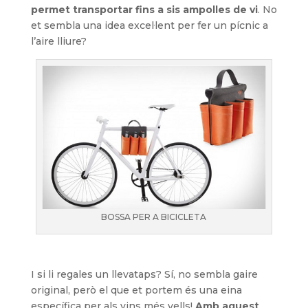
permet transportar fins a sis ampolles de vi
. No
et sembla una idea excel·lent per fer un pícnic a
l’aire lliure?
BOSSA PER A BICICLETA
I si li regales un llevataps? Sí, no sembla gaire
original, però el que et portem és una eina
específica per als vins més vells!
Amb aquest