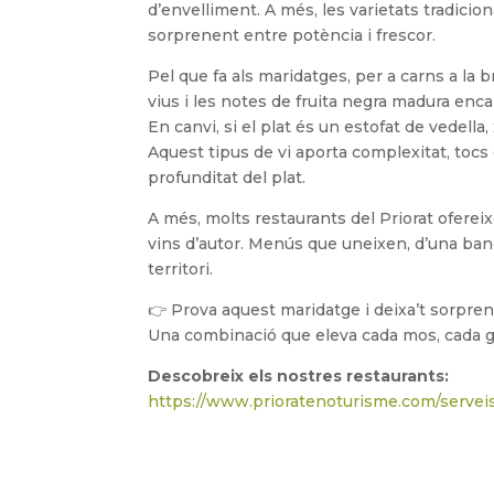
d’envelliment. A més, les varietats tradicio
sorprenent entre potència i frescor.
Pel que fa als maridatges, per a carns a la 
vius i les notes de fruita negra madura encai
En canvi, si el plat és un estofat de vedella
Aquest tipus de vi aporta complexitat, toc
profunditat del plat.
A més, molts restaurants del Priorat ofere
vins d’autor. Menús que uneixen, d’una banda, 
territori.
👉 Prova aquest maridatge i deixa’t sorprend
Una combinació que eleva cada mos, cada 
Descobreix els nostres restaurants:
https://www.prioratenoturisme.com/serveis