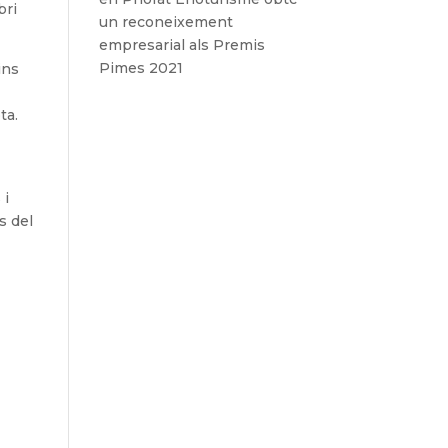
bri
un reconeixement
empresarial als Premis
Pimes 2021
ins
ta.
 i
s del