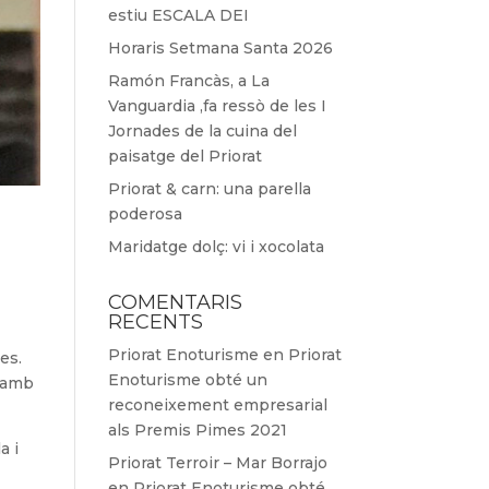
estiu ESCALA DEI
Horaris Setmana Santa 2026
Ramón Francàs, a La
Vanguardia ,fa ressò de les I
Jornades de la cuina del
paisatge del Priorat
Priorat & carn: una parella
poderosa
Maridatge dolç: vi i xocolata
COMENTARIS
RECENTS
Priorat Enoturisme
en
Priorat
es.
Enoturisme obté un
s amb
reconeixement empresarial
als Premis Pimes 2021
a i
Priorat Terroir – Mar Borrajo
en
Priorat Enoturisme obté