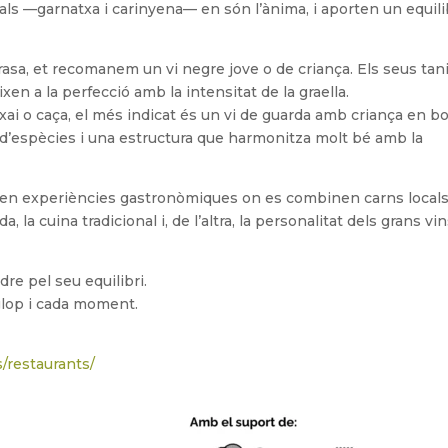
nals —garnatxa i carinyena— en són l’ànima, i aporten un equili
brasa, et recomanem un vi negre jove o de criança. Els seus tan
xen a la perfecció amb la intensitat de la graella.
, xai o caça, el més indicat és un vi de guarda amb criança en bo
s d’espècies i una estructura que harmonitza molt bé amb la
ixen experiències gastronòmiques on es combinen carns locals
la cuina tradicional i, de l’altra, la personalitat dels grans vin
re pel seu equilibri.
glop i cada moment.
/restaurants/